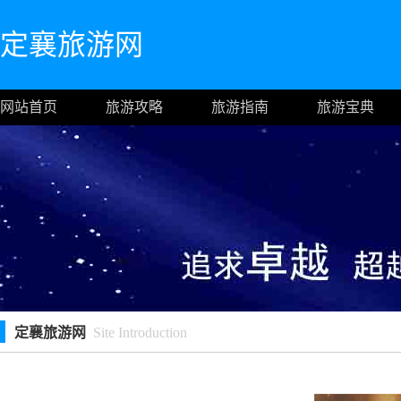
定襄旅游网
网站首页
旅游攻略
旅游指南
旅游宝典
定襄旅游网
Site Introduction